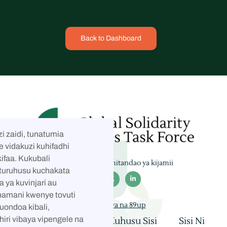
Back to Dashboard
i zaidi, tunatumia
e vidakuzi kuhifadhi
ifaa. Kukubali
Tufuate kwenye mitandao ya kijamii
taturuhusu kuchakata



a ya kuvinjari au
hamani kwenye tovuti
Imejengwa na 89up
kuondoa kibali,
hiri vibaya vipengele na
Nyumbani
Kuhusu Sisi
Sisi Ni