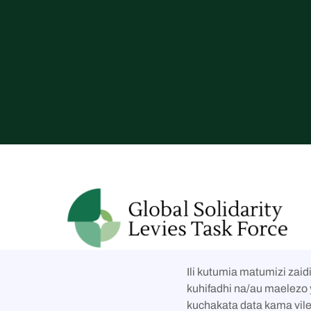
Tufuate kwenye mitandao ya kijamii
Ili kutumia matumizi zaid



kuhifadhi na/au maelezo y
kuchakata data kama vile 