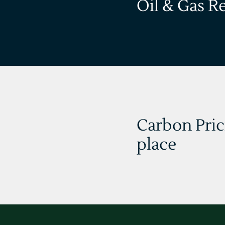
Oil & Gas R
Carbon Pric
place