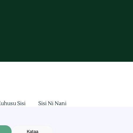
uhusu Sisi
Sisi Ni Nani
siliana
Mashauriano
Masasisho
a ya Faragha
Mgao wa Mapato
Kataa