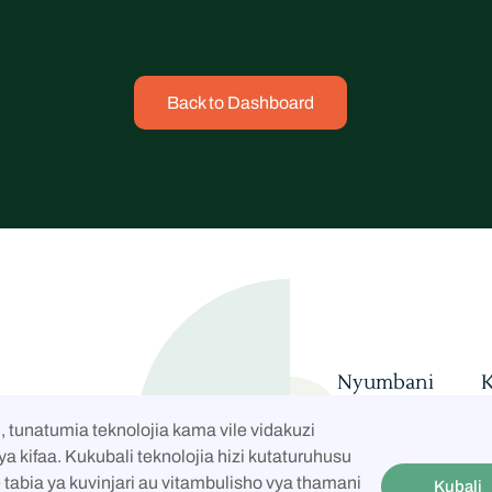
Back to Dashboard
Nyumbani
K
Coalition
Wa
i, tunatumia teknolojia kama vile vidakuzi
na Maarifa
Ser
a kifaa. Kukubali teknolojia hizi kutaturuhusu
tabia ya kuvinjari au vitambulisho vya thamani
Kubali